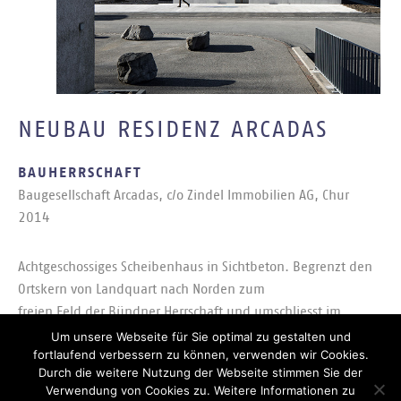
NEUBAU RESIDENZ ARCADAS
BAUHERRSCHAFT
Bau­ge­sell­schaft Ar­ca­das, c/​o Zin­del Im­mo­bi­li­en AG, Chur
2014
Acht­ge­schos­si­ges Schei­ben­haus in Sicht­be­ton. Be­grenzt den
Orts­kern von Land­quart nach Nor­den zum
frei­en Feld der Bünd­ner Herr­schaft und um­schliesst im
Süden, zu­sam­men mit dem En­sem­ble des Büro­ge­bäu­des
Um unsere Webseite für Sie optimal zu gestalten und
fortlaufend verbessern zu können, verwenden wir Cookies.
der ÖKK, ei­nen Wohn­hof mit Gar­ten. Die Ei­gen­tums­woh­nun­
Durch die weitere Nutzung der Webseite stimmen Sie der
gen durch­drin­gen den schma­len
Verwendung von Cookies zu. Weitere Informationen zu