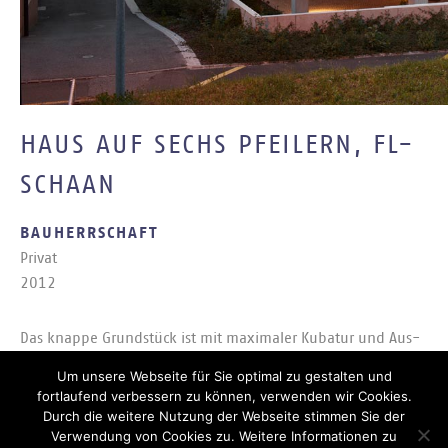
HAUS AUF SECHS PFEILERN, FL-
SCHAAN
BAUHERRSCHAFT
Pri­vat
2012
Das knap­pe Grund­stück ist mit ma­xi­ma­ler Ku­ba­tur und Aus­
nut­zung be­baut: zu­oberst der Wohn­raum mit Aus­sicht auf
Um unsere Webseite für Sie optimal zu gestalten und
das Rhein­tal und die Ge­birgs­ket­te Drei Schwes­tern. Das Zim­
fortlaufend verbessern zu können, verwenden wir Cookies.
mer­ge­schoss ein­ge­zo­gen, eine Kreuz­fi­gur, re­du­ziert auf die
Durch die weitere Nutzung der Webseite stimmen Sie der
Verwendung von Cookies zu. Weitere Informationen zu
pri­va­ten Räu­me. Das Erd­ge­schoss of­fen, auf Pfei­lern ru­hend,