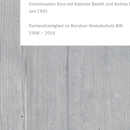
Ge­mein­sa­mes Büro mit Va­len­tin Be­arth und An­drea D
Seit 1995
Vor­stands­mit­glied im Bünd­ner Hei­mat­schutz BHS
1998 – 2010