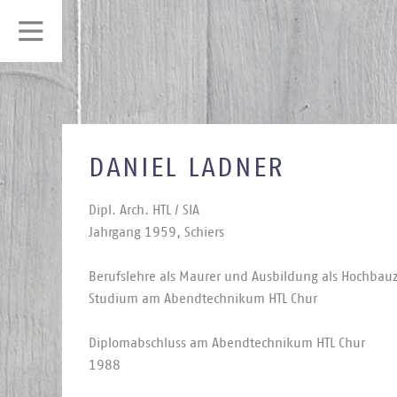
DANIEL LADNER
Dipl. Arch. HTL / SIA
Jahr­gang 1959, Schiers
Be­rufs­leh­re als Mau­rer und Aus­bil­dung als Hoch­bau­z
Stu­di­um am Abend­tech­ni­kum HTL Chur
Di­plom­ab­schluss am Abend­tech­ni­kum HTL Chur
1988