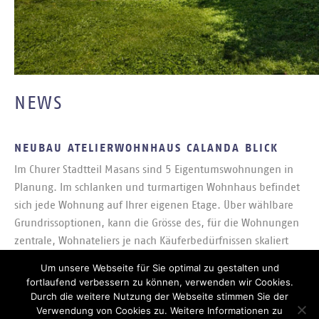
NEWS
NEUBAU ATELIERWOHNHAUS CALANDA BLICK
Im Chu­rer Stadt­teil Mas­ans sind 5 Ei­gen­tums­woh­nun­gen in
Pla­nung. Im schlan­ken und tur­mar­ti­gen Wohn­haus be­fin­det
sich jede Woh­nung auf Ih­rer ei­ge­nen Eta­ge. Über wähl­ba­re
Grund­riss­op­tio­nen, kann die Grös­se des, für die Woh­nun­gen
zen­tra­le, Woh­nate­liers je nach Käu­fer­be­dürf­nis­sen ska­liert
wer­den.
Um unsere Webseite für Sie optimal zu gestalten und
fortlaufend verbessern zu können, verwenden wir Cookies.
Möch­ten Sie mehr über das Neu­bau Ate­lier­wohn­haus Ca­lan­
Durch die weitere Nutzung der Webseite stimmen Sie der
Verwendung von Cookies zu. Weitere Informationen zu
da Blick an der Mas­an­s­er­stras­se er­fah­ren? Alle wei­te­ren In­